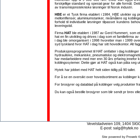
forskjellige standard og spesial gear for alle formål. D
av transmisjonstekniske løsninger til Norsk industri.
HBE
er et Tysk firma etablert i 1984. HBE utvikler og 
mellomflenser, aluminiumstanker, nivåmålere og koblinge
forhold til individuelle løsninger tilpasset kundens beh
leveringstid.
Firma
HAT
ble etablert i 1987 av Gerd Hummert, som et
hat en fin utvikling og drives i dag som et familiefirma
i dag ble omorganisert i 1998 hvoretter man i 1999 over
syd tyskland hvor HAT i dag har sitt hovedkontor. Alt fag
Produksjonsprogrammet til HAT omfatter i dag koblinger
hydrauliske, mekaniske, pneumatiske og elektromagnetis
har medarbeidere med mer enn 30 års erfaring innefor k
koblingssytemer. Dette gjør at HAT også kan påta seg utv
Hytek har jobbet med HAT helt siden tidlig på 90 tallet.
For å se en oversikt over hovedsortiment av koblinger 
For brosjyrer og datablad på koblinger velg
produkter
fr
Du kan også bestille brosjyrer som blir sendt pr brev ell
Vevelstadveien 109, 1404 S
E-post:
salg@hytek.no
Site powered by Proweb 