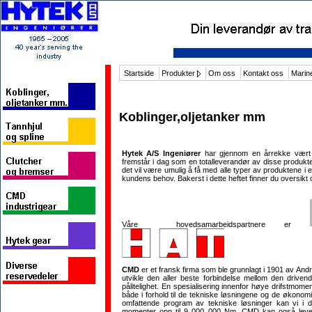
Startside
Produkter
Om oss
Kontakt oss
Marin
Koblinger,oljetanker mm
Hytek A/S Ingeniører
har gjennom en årrekke vært l
fremstår i dag som en totalleverandør av disse produkt
det vil være umulig å få med alle typer av produktene i 
kundens behov. Bakerst i dette heftet finner du oversikt 
Våre
hovedsamarbeidspartnere er
CMD
er et fransk firma som ble grunnlagt i 1901 av Andr
utvikle den aller beste forbindelse mellom den drivend
pålitelighet. En spesialisering innenfor høye drifstmome
både i forhold til de tekniske løsningene og de økonomis
omfattende program av tekniske løsninger kan vi i 
momenter opp til 9 000 000 Nm. CMD kan
også leve